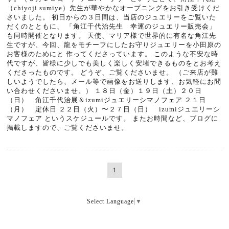
（chiyoji sumiye）先生が華やかなオープニングをお引き受けくだ
さいました。 初日からの３日間は、当店のジュエリーをご覧いた
だくのとともに、 「角江千代治先生 幸運のジュエリー販売会」
も同時開催となります。 天使、マリア様で世界的に有名な角江先
生ですが、今回、龍をモチーフにしたお守りジュエリーを小田原の
お客様のためにと 作ってくださっています。 このような不安な時
代ですが、皆様に少しでも美しく楽しく安堵できるものをとお考え
くださったものです。 どうぞ、ご覧くださいませ。 （ご来店が難
しいようでしたら、メール等で画像をお送りします、お気軽にお問
い合わせくださいませ。） １８日（金）１９日（土）２０日
（日） 角江千代治展＆izumiジュエリーシマノフェア ２１日
（月） 定休日 ２２日（火）〜２７日（日） izumiジュエリーシ
マノフェア というスケジュールです。 またお時間など、ブログに
掲載しますので、ご覧くださいませ。
1
Select Language
▼